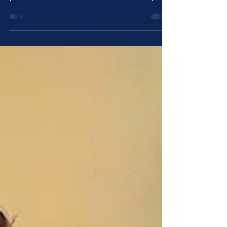
l'orgasme ou ressentir de la douleur
pendant les relations sexuelles est plus
fréquent qu'on le croit. Si les causes de
l'anorgasmie sont nombreuses, le
plancher pelvien est souvent un facteur
oublié. Découvre comment les tensions
pelviennes, le stress et le manque de
mobilité peuvent influencer le plaisir,
ainsi que des pistes concrètes pour
retrouver une sexualité plus
confortable et épanouissante.