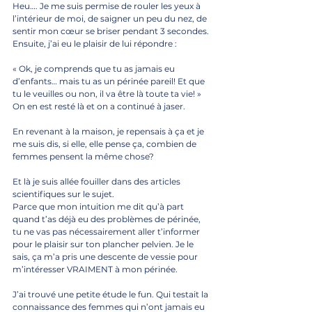
Heu…. Je me suis permise de rouler les yeux à 
l’intérieur de moi, de saigner un peu du nez, de 
sentir mon cœur se briser pendant 3 secondes.
Ensuite, j’ai eu le plaisir de lui répondre :
« Ok, je comprends que tu as jamais eu 
d’enfants… mais tu as un périnée pareil! Et que 
tu le veuilles ou non, il va être là toute ta vie! »
On en est resté là et on a continué à jaser.
En revenant à la maison, je repensais à ça et je 
me suis dis, si elle, elle pense ça, combien de 
femmes pensent la même chose?
Et là je suis allée fouiller dans des articles 
scientifiques sur le sujet. 
Parce que mon intuition me dit qu’à part 
quand t’as déjà eu des problèmes de périnée, 
tu ne vas pas nécessairement aller t’informer 
pour le plaisir sur ton plancher pelvien. Je le 
sais, ça m’a pris une descente de vessie pour 
m’intéresser VRAIMENT à mon périnée.
J’ai trouvé une petite étude le fun. Qui testait la 
connaissance des femmes qui n’ont jamais eu 