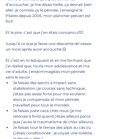
d’accoucher, je me disais heille, ça devrait bien 
aller, je connais ça le périnée, j’enseigne le 
Pilates depuis 2005, mon plancher pelvien est 
fort!
Et le pire, c’est que j’en étais convaincu!🤦‍♀️
Jusqu’à ce que je fasse une descente de vessie 
un mois après avoir accouché.😑
Et c’est en m’éduquant et en me formant que 
j’ai réalisé que, toute mon adolescence et ma 
vie d’adulte, j’endommageais mon périnée 
sans le savoir :
Je faisais des sports à impact sans 
stabilisation (je courais sans technique, 
j’étais pas assez forte pour me soutenir, 
alors je compensais et mon périnée 
travaillait pour tout le monde);
Je faisais juste caca chez nous (je me 
retenais à fond quand j’étais ailleurs parce 
que j’avais le traumatisme de chier ailleurs);
Je faisais tout le temps des pipis au cas où 
(j’étais conditionnée : je voyais une toilette, 
je devais y aller.);