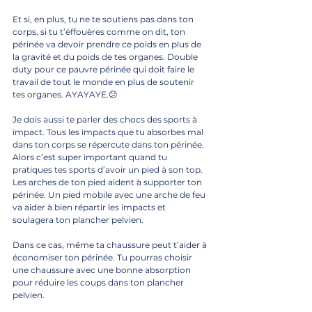
Et si, en plus, tu ne te soutiens pas dans ton 
corps, si tu t’éffouères comme on dit, ton 
périnée va devoir prendre ce poids en plus de 
la gravité et du poids de tes organes. Double 
duty pour ce pauvre périnée qui doit faire le 
travail de tout le monde en plus de soutenir 
tes organes. AYAYAYE.😕
Je dois aussi te parler des chocs des sports à 
impact. Tous les impacts que tu absorbes mal 
dans ton corps se répercute dans ton périnée. 
Alors c’est super important quand tu 
pratiques tes sports d’avoir un pied à son top. 
Les arches de ton pied aident à supporter ton 
périnée. Un pied mobile avec une arche de feu 
va aider à bien répartir les impacts et 
soulagera ton plancher pelvien.
Dans ce cas, même ta chaussure peut t’aider à 
économiser ton périnée. Tu pourras choisir 
une chaussure avec une bonne absorption 
pour réduire les coups dans ton plancher 
pelvien.