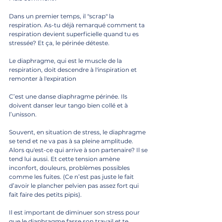
Dans un premier temps, il "scrap" la 
respiration. As-tu déjà remarqué comment ta 
respiration devient superficielle quand tu es 
stressée? Et ça, le périnée déteste. 
Le diaphragme, qui est le muscle de la 
respiration, doit descendre à l'inspiration et 
remonter à l'expiration 
C’est une danse diaphragme périnée. Ils 
doivent danser leur tango bien collé et à 
l’unisson. 
Souvent, en situation de stress, le diaphragme 
se tend et ne va pas à sa pleine amplitude. 
Alors qu'est-ce qui arrive à son partenaire? Il se 
tend lui aussi. Et cette tension amène 
inconfort, douleurs, problèmes possibles 
comme les fuites. (Ce n’est pas juste le fait 
d’avoir le plancher pelvien pas assez fort qui 
fait faire des petits pipis).
Il est important de diminuer son stress pour 
que le diaphragme fasse son travail et te 