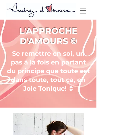
L'APPROCHE
D'AMOURS ©
Se remettre en soi, un
pas à la fois en partant
du principe que toute est
dans toute, tout ça, en
Joie Tonique! ©