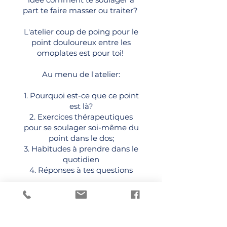
part te faire masser ou traiter?
L'atelier coup de poing pour le
point douloureux entre les
omoplates est pour toi!
Au menu de l'atelier:
1. Pourquoi est-ce que ce point
est là?
2. Exercices thérapeutiques
pour se soulager soi-même du
point dans le dos;
3. Habitudes à prendre dans le
quotidien
4. Réponses à tes questions
Un tapis, un ou deux oreillers,
voilà tout ce que tu auras de
besoin pour rayonner dans ton
corps et te sentir plus confiante