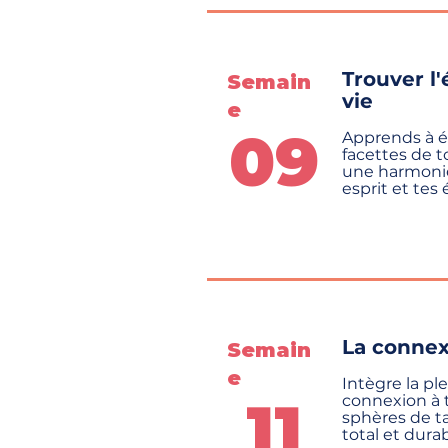
Trouver l'
Semain
vie
e
09
Apprends à éq
facettes de t
une harmonie
esprit et tes
La connexi
Semain
e
Intègre la pl
11
connexion à 
sphères de ta
total et durab