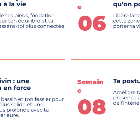
à la vie
qu’on po
e
06
e tes pieds, fondation
Libère la 
our ton équilibre et ta
cette zone
ressens-toi plus connectée
porter ta v
vin : une
Ta postu
Semain
 en force
e
Améliore t
08
présence a
bassin et ton fessier pour
de l’intérie
lus solide et une
us profonde avec ta
érieure.