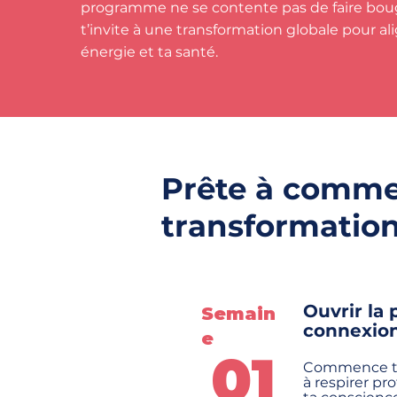
programme ne se contente pas de faire bouge
t’invite à une transformation globale pour ali
énergie et ta santé.
Prête à comme
transformation
Ouvrir la 
Semain
connexion 
e
01
Commence to
à respirer p