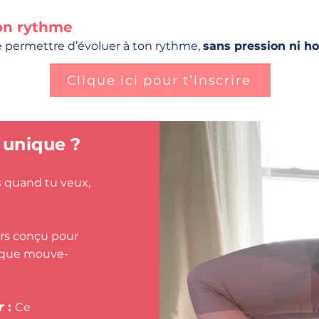
on rythme
 permettre d’évoluer à ton rythme,
sans pression ni ho
Clique ici pour t’inscrire
 unique ?
s quand tu veux,
rs conçu pour
haque mouve-
r
:
Ce