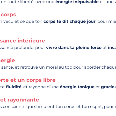
 en toute liberté, avec une
énergie inépuisable
et une 
 corps
ton vécu et ce que ton
corps te dit chaque jour
, pour m
ssance intérieure
essence profonde, pour
vivre dans ta pleine force
et
inc
nergie
a santé, et retrouve un moral au top pour aborder chaque 
rte et un corps libre
ute
fluidité
, et rayonne d’une
énergie tonique
et
gracie
e et rayonnante
 conscients qui stimulent ton corps et ton esprit, pour 