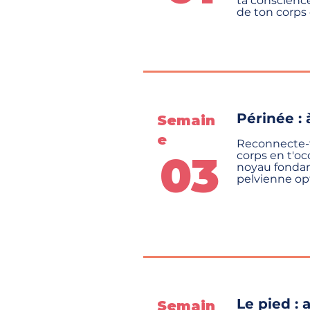
ta conscience
de ton corps 
Périnée : 
Semain
e
Reconnecte-t
03
corps en t'oc
noyau fonda
pelvienne op
Le pied :
Semain