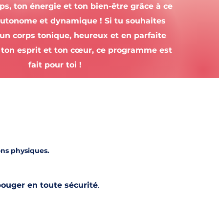
ps, ton énergie et ton bien-être grâce à ce
tonome et dynamique ! Si tu souhaites
un corps tonique, heureux et en parfaite
ton esprit et ton cœur, ce programme est
fait pour toi !
ons
physiques.
ouger en toute sécurité
.