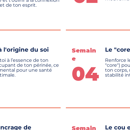
 et t’ouvrir à la connexion
et de ton esprit.
à l'origine du soi
Le "core
Semain
e
oi à l’essence de ton
Renforce l
04
cupant de ton périnée, ce
"core") po
mental pour une santé
ton corps, 
timale.
stabilité in
 ancrage de
Le cou e
Semain