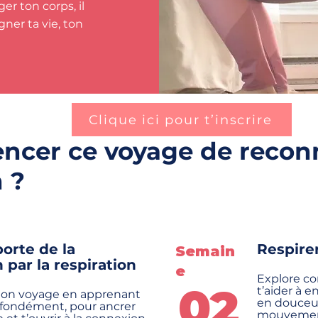
r ton corps, il
gner ta vie, ton
Clique ici pour t’inscrire
ncer ce voyage de reconn
 ?
porte de la
Respirer
Semain
par la respiration
e
Explore co
02
t’aider à e
n voyage en apprenant
en douceur
rofondément, pour ancrer
mouvement 