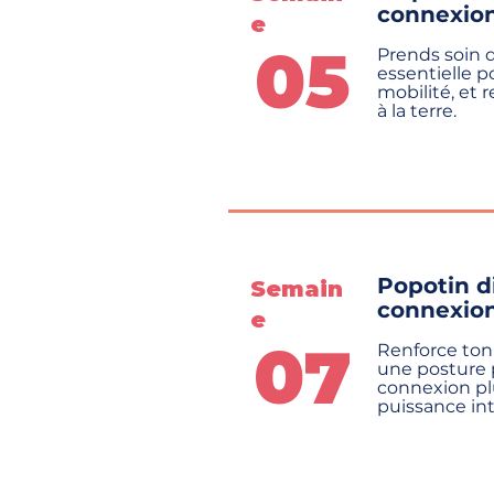
connexion 
e
05
Prends soin d
essentielle p
mobilité, et 
à la terre.
Popotin di
Semain
connexion
e
07
Renforce ton 
une posture p
connexion pl
puissance int