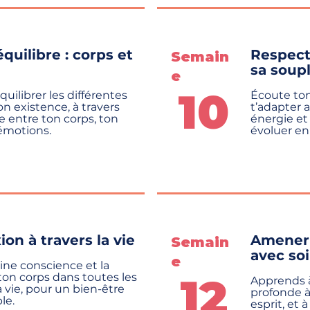
équilibre : corps et
Respecte
Semain
sa soup
e
10
uilibrer les différentes
Écoute ton
on existence, à travers
t’adapter 
 entre ton corps, ton
énergie et
 émotions.
évoluer en
on à travers la vie
Amener 
Semain
avec soi
e
eine conscience et la
12
ton corps dans toutes les
Apprends à
 vie, pour un bien-être
profonde à
le.
esprit, et 