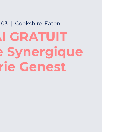
 03
  |  
Cookshire-Eaton
I GRATUIT
e Synergique
rie Genest