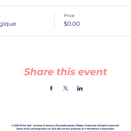
Price
rgique
$0.00
Share this event
© 2019 Fit for Self - Audrey D'Amours Physiotherapist. Pilates. Postnatal. All rights reserved.
Some of the photographs on this site are the property of © Merrithew Corporation.