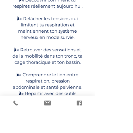
respires réellement aujourd'hui.
🌬️ Relâcher les tensions qui
limitent ta respiration et
maintiennent ton système
nerveux en mode survie.
🌬️ Retrouver des sensations et
de la mobilité dans ton tronc, ta
cage thoracique et ton bassin.
🌬️ Comprendre le lien entre
respiration, pression
abdominale et santé pelvienne.
🌬️ Repartir avec des outils
simples à intégrer dans ton
quotidien sans ajouter une
autre tâche à ta liste.
📅 15 juin 2026 19h30
⏱️ Durée : 90 minutes