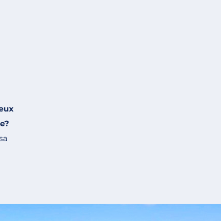
ieux
ée?
 sa