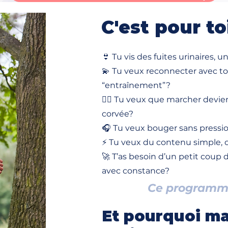
C'est pour to
👙 Tu vis des fuites urinaires,
💫 Tu veux reconnecter avec ton
“entraînement”?
🧘‍♀️ Tu veux que marcher dev
corvée?
🎧 Tu veux bouger sans pressio
⚡ Tu veux du contenu simple, c
🚀 T’as besoin d’un petit cou
avec constance?
Ce programme
Et pourquoi ma