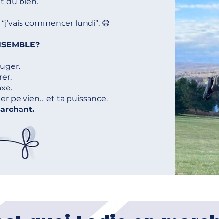
it du bien.
e “j’vais commencer lundi”. 😅
ENSEMBLE?
ouger.
rer.
axe.
er pelvien… et ta puissance.
marchant.