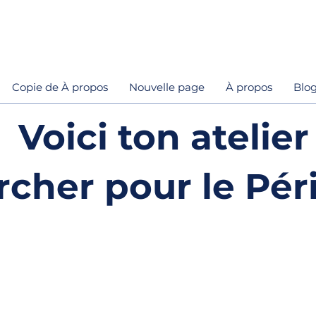
Copie de À propos
Nouvelle page
À propos
Blo
Voici ton atelier
cher pour le Pér