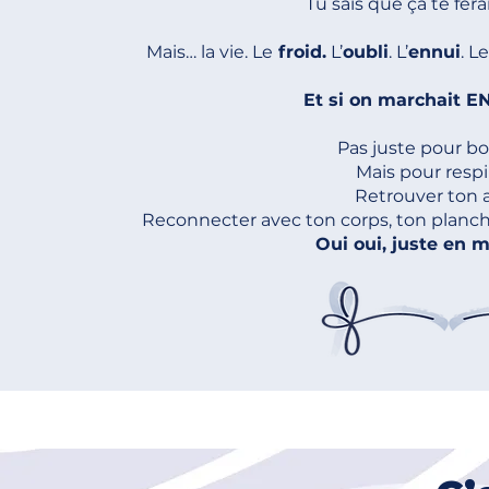
Tu sais que ça te fera
Mais… la vie. Le
froid.
L’
oubli
. L’
ennui
. L
Et si on marchait 
Pas juste pour b
Mais pour respi
Retrouver ton 
Reconnecter avec ton corps, ton planch
Oui oui, juste en 