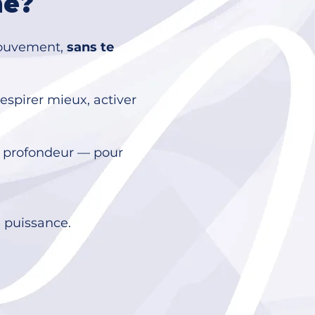
he?
mouvement,
sans te
espirer mieux, activer
 profondeur — pour
e puissance.