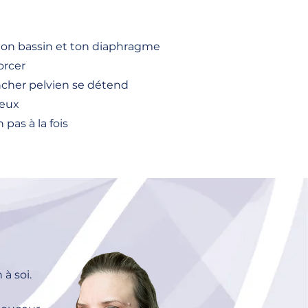
 ton bassin et ton diaphragme
forcer
ncher pelvien se détend
rveux
pas à la fois
à soi.