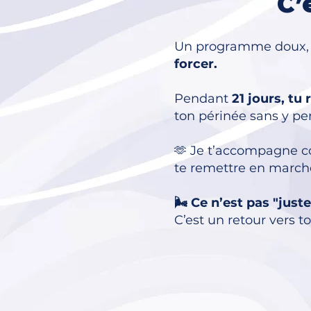
C’
Un programme doux, s
forcer.
Pendant
21 jours, tu 
ton périnée sans y pe
🫶 Je t’accompagne 
te remettre en marche
🌬 Ce n’est pas "just
C’est un retour vers t