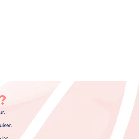
n?
ur.
uiser.
ion.