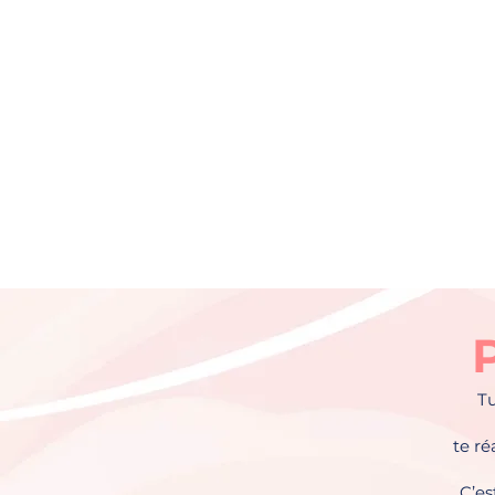
P
Tu
te ré
C’es