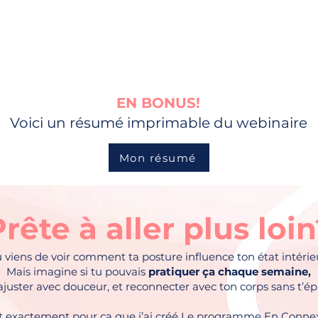
EN BONUS!
Voici un résumé imprimable du webinaire
Mon résumé
rête à aller plus loi
 viens de voir comment ta posture influence ton état intérie
Mais imagine si tu pouvais
pratiquer ça chaque semaine,
ajuster avec douceur, et reconnecter avec ton corps sans t’ép
t exactement pour ça que j’ai créé Le programme En Connex