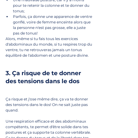
pour te retenir la colonne et te donner du 
tonus;
Parfois, ça donne une apparence de ventre 
gonflé, voire de femme enceinte alors que 
la personne n'est pas grosse, elle a juste 
pas de tonus!
Alors, même si tu fais tous les exercices 
d'abdominaux du monde, si tu respires trop du 
ventre, tu ne retrouveras jamais un tonus 
équilibré de l'abdomen et une posture divine.
3. Ça risque de te donner 
des tensions dans le dos
Ça risque et j'ose même dire, ça va te donner 
des tensions dans le dos! On ne sait juste pas 
quand.
Une respiration efficace et des abdominaux 
compétents, te permet d'être solide dans tes 
postures et ça supporte ta colonne vertébrale. 
Ça te donne du tonus et de la liberté dans tes 